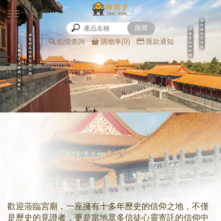
點燈查詢
購物車(0)
匯款通知
歡迎蒞臨宮廟，一座擁有十多年歷史的信仰之地，不僅
是歷史的見證者，更是當地眾多信徒心靈寄託的信仰中