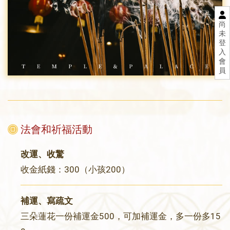
尚
未
登
入
會
員
法會和祈福活動
改運、收驚
收金紙錢：300（小孩200）
補運、寫疏文
三朵蓮花一份補運金500，可加補運金，多一份多15