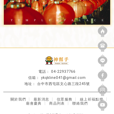
04-22937766
ykqkline041@gmail.com
台中市西屯區文心路三段245號
關於我們
最新消息
信眾服務
線上祈福點燈
廟會慶典
商品列表
聯絡我們