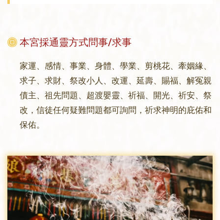
本宮採通靈方式問事/求事
家運、感情、事業、身體、學業、剪桃花、牽姻緣、
求子、求財、祭改小人、改運、延壽、賜福、解冤親
債主、祖先問題、超渡嬰靈、祈福、開光、祈安、祭
改，信徒任何疑難問題都可詢問，祈求神明的庇佑和
保佑。