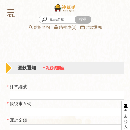
點燈查詢
購物車(0)
匯款通知
匯款通知
*
為必填欄位
*
訂單編號
*
帳號末五碼
尚
未
*
匯款金額
登
入