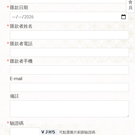
會
*
匯款日期
員
*
匯款者姓名
*
匯款者電話
*
匯款者手機
E-mail
備註
*
驗證碼
可點選圖片刷新驗證碼