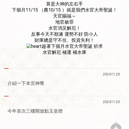
算是大神的左右手
下個月11/15 （農10/15 ）就是我們水官大帝聖誕！
天官賜福～
地官赦罪
水官消災解厄！
反事今天不順遂 運勢不好 防小人
財庫總是守不住、投資失利！
趁著下個月水官大帝聖誕 祈求
水官解厄 補運 補水庫
202411.20
介紹一下本宮神尊
202411.20
今年首次三樓開放點玉皇燈