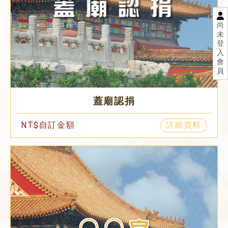
尚
未
登
入
會
員
蓋廟認捐
NT$自訂金額
詳細資料